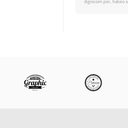
dignissim per, habeo i