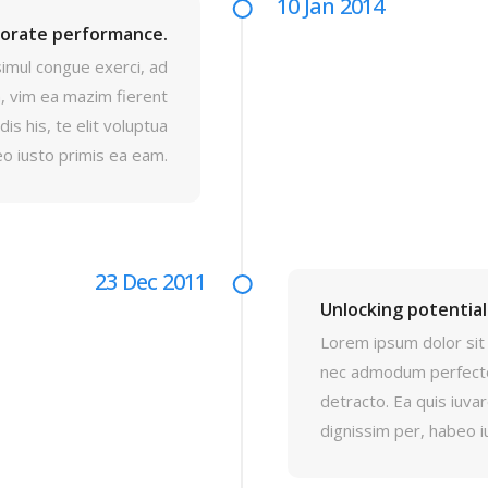
10 Jan 2014
porate performance.
simul congue exerci, ad
 vim ea mazim fierent
is his, te elit voluptua
eo iusto primis ea eam.
23 Dec 2011
Unlocking potential.
Lorem ipsum dolor sit 
nec admodum perfecto
detracto. Ea quis iuvar
dignissim per, habeo i