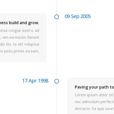
09 Sep 2005
ness build and grow.
simul congue exerci, ad
 vim ea mazim fierent
is his, te elit voluptua
eo iusto primis ea eam.
17 Apr 1998
Paving your path to
Lorem ipsum dolor sit 
nec admodum perfecto
detracto. Ea quis iuvar