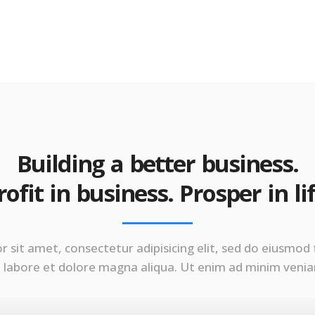
Building a better business.
rofit in business. Prosper in lif
 sit amet, consectetur adipisicing elit, sed do eiusmod
 labore et dolore magna aliqua. Ut enim ad minim veni