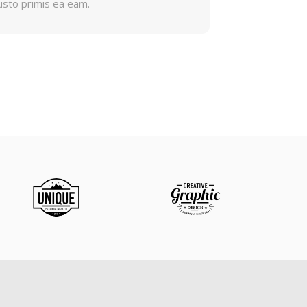
usto primis ea eam.