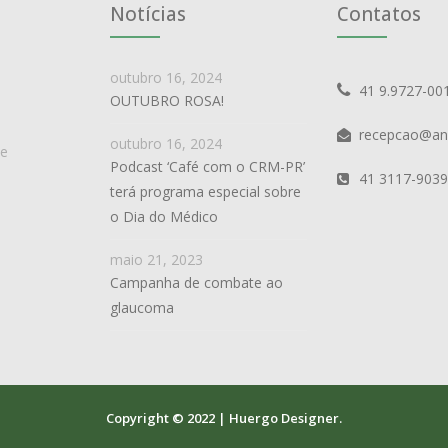
Notícias
Contatos
outubro 16, 2024
41 9.9727-00
OUTUBRO ROSA!
recepcao@an
outubro 16, 2024
de
Podcast ‘Café com o CRM-PR’
41 3117-9039
terá programa especial sobre
o Dia do Médico
maio 21, 2023
Campanha de combate ao
glaucoma
Copyright © 2022 | Huergo Designer.