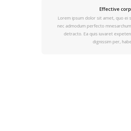
Effective cor
Lorem ipsum dolor sit amet, quo ei 
nec admodum perfecto mnesarchum,
detracto. Ea quis iuvaret expetend
dignissim per, hab