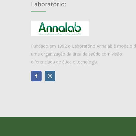
Laboratório:
Fundado em 1992 o Laboratório Annalab é modelo 
uma organização da área da saúde com visão
diferenciada de ética e tecnologia.