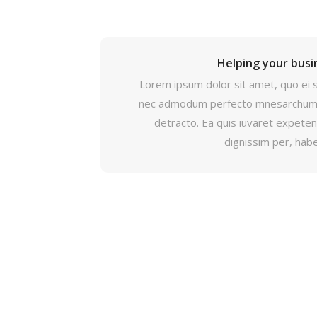
Helping your busi
Lorem ipsum dolor sit amet, quo ei 
nec admodum perfecto mnesarchum,
detracto. Ea quis iuvaret expetend
dignissim per, hab