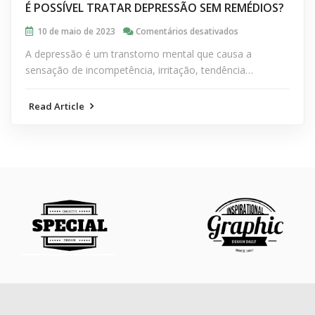
É POSSÍVEL TRATAR DEPRESSÃO SEM REMÉDIOS?
em
10 de maio de 2023
Comentários desativados
É
A depressão é um transtorno mental que causa a
POSSÍVEL
sensação de incompetência, irritação, tendência…
TRATAR
DEPRESSÃO
Read Article
SEM
REMÉDIOS?