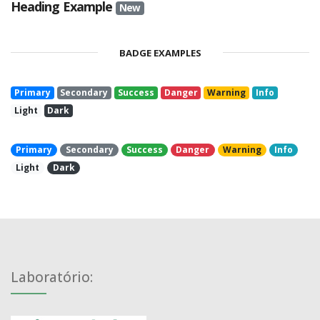
Heading Example
New
BADGE EXAMPLES
Primary
Secondary
Success
Danger
Warning
Info
Light
Dark
Primary
Secondary
Success
Danger
Warning
Info
Light
Dark
Laboratório: