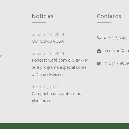
Notícias
Contatos
outubro 16, 2024
41 9.9727-00
OUTUBRO ROSA!
recepcao@an
outubro 16, 2024
de
Podcast ‘Café com o CRM-PR’
41 3117-9039
terá programa especial sobre
o Dia do Médico
maio 21, 2023
Campanha de combate ao
glaucoma