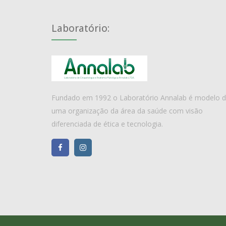
Laboratório:
Fundado em 1992 o Laboratório Annalab é modelo 
uma organização da área da saúde com visão
diferenciada de ética e tecnologia.